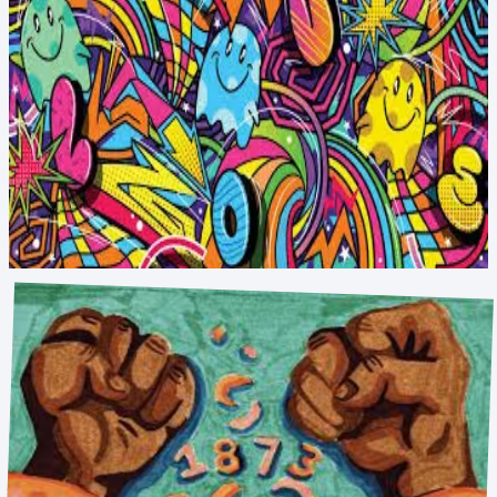
12 mei - 23 jun
3, 4, 5
Ontdek de wereld van streetart en kunst en maak op een creatieve 
manier je eigen kunstwerk.
We experimenteren met verschillende materialen en technieken en 
leren hoe je jouw ideeën kunt uitbeelden.
Inschrijven
→
Dans & brass
11 mei - 22 jun
6, 7, 8
Dansen is een naschoolse activiteit waarbij leerlingen 
choreografieën instuderen samen met de docent ter voorbereiding op 