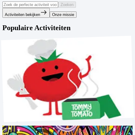
Zoeken
Activiteiten bekijken
Onze missie
Populaire Activiteiten
Koken
11 mei - 22 jun
3, 4, 5
Ontdek hoe leuk en lekker gezond koken kan zijn en leer 
eenvoudige gerechten maken.
We leren over gezonde voeding, werken samen en ontwikkelen 
kookvaardigheden terwijl we onze eigen gerechtjes bereiden.
→
Inschrijven
Streetart